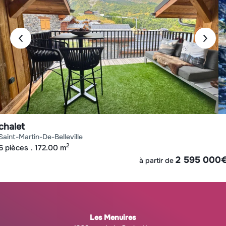
chalet
saint-martin-de-belleville
2
6 pièces
172.00 m
2 595 000
à partir de
Les Menuires