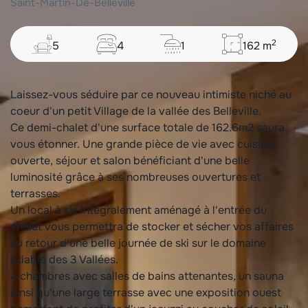
saint-martin-de-belleville
2
5
4
1
162
m
Laissez-vous séduire par ce nouveau intimiste niché au
coeur d'un petit Village de la vallée des Belleville.
Ce demi-chalet d'une surface totale de 162.6m2 saura
vous étonner. Une grande pièce de vie avec cuisine
ouverte, séjour et salon bénéficiant d'une belle
luminosité grâce à ses nombreuses ouvertures et
terrasses.
Un local à ski intégralement aménagé à l'entrée du
chalet vous permettra de stocker et sécher vos affaires
au retour d'une belle journée de ski sur le domaine
skiable des 3 Vallées.
4 chambres avec salles de bains attenantes, un sauna
ainsi qu'une large terrasse avec une exposition ouest