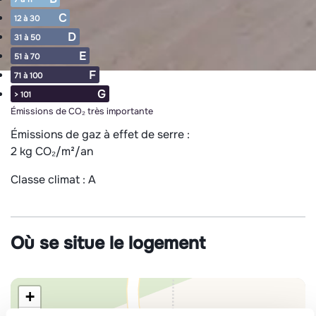
C
12 à 30
D
31 à 50
E
51 à 70
F
71 à 100
G
> 101
Émissions de CO₂ très importante
Émissions de gaz à effet de serre :
2 kg CO₂/m²/an
Classe climat :
A
Où se situe le logement
+