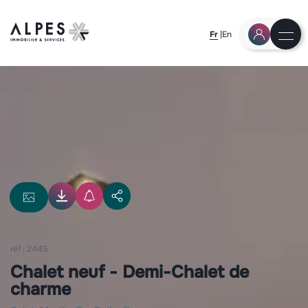
Fr
En
réf : 2445
Chalet neuf - Demi-Chalet de
charme