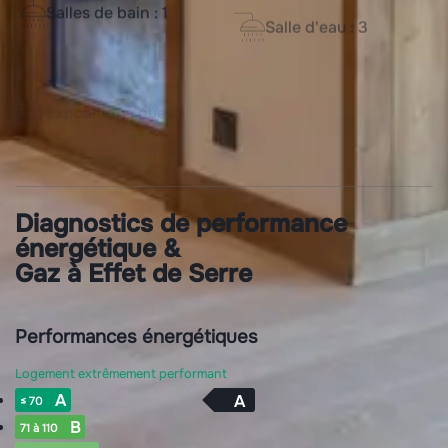
Salles de bain : 1
Salle d'eau : 3
Exposition : ouest
Parking
Terrasse
Diagnostics de performance
énergétique &
Gaz à Effet de Serre
Performances énergétiques
Logement extrêmement performant
A
A
≤ 70
B
71 à 110