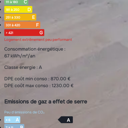
C
111 à 180
D
181 à 250
E
251 à 330
F
331 à 420
G
> 421
Logement extrêmement peu performant
Consommation énergétique :
67 kWh/m²/an
Classe énergie :
A
DPE coût min conso : 870.00 €
DPE coût max conso : 1230.00 €
Emissions de gaz a effet de serre
Peu d'émissions de CO₂
A
A
≤ 6
B
7 à 11