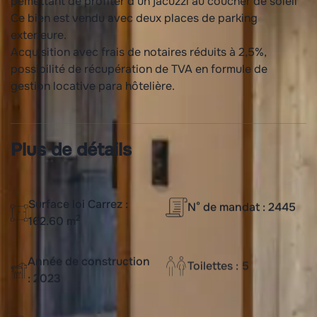
pemettant de profiter d'un jacuzzi au coucher de soleil
Ce bien est vendu avec deux places de parking
exterieure.
Acquisition avec frais de notaires réduits à 2,5%,
possibilité de récupération de TVA en formule de
gestion locative para hôtelière.
Plus de détails
Surface loi Carrez :
N° de mandat : 2445
2
162.60 m
Année de construction
Toilettes : 5
: 2023