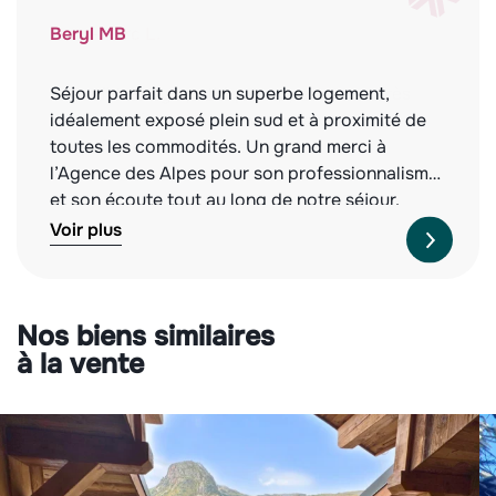
Beryl MB
Séjour parfait dans un superbe logement,
idéalement exposé plein sud et à proximité de
toutes les commodités. Un grand merci à
l’Agence des Alpes pour son professionnalisme
et son écoute tout au long de notre séjour.
Nous recommandons vivement cette agence,
Voir plus
tant pour la qualité des biens proposés que
pour leur service irréprochable. À l’année
prochaine !
Nos biens similaires
à la vente