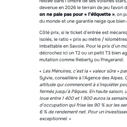
restée dans l’ombre de ses voisines stars,
devenue en 2026 le terrain de jeu favori 
on ne paie pas pour « l’étiquette »
, on p
du monde et une garantie neige que bien 
Côté prix, si le ticket d’entrée est méca
isolés, le ratio « prix au mètre / kilomètr
imbattable en Savoie. Pour le prix d’un mo
décrochez ici un T2 ou un petit T3 bien a
mutation comme Reberty ou Preyerand.
«
Les Ménuires, c’est la « valeur sûre » pa
Sylvie, conseillère à l’Agence des Alpes.
C
altitude qui commencent à s’inquiéter pour
fermés jusqu’à Pâques. En haute saison, 
loue entre 1 400 et 1 900 euros la semaine
d’occupation qui frise les 90 % sur les sem
6 % de rendement net. Pour un investisse
exceptionnel.
»