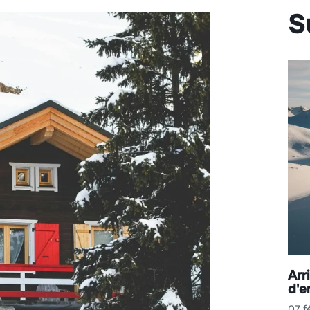
S
Arr
d'e
07 f