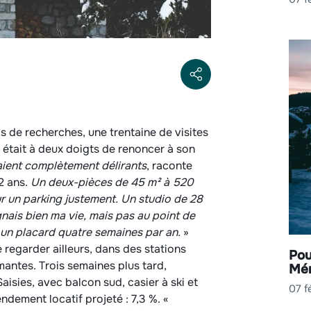
is de recherches, une trentaine de visites
 était à deux doigts de renoncer à son
aient complètement délirants
, raconte
2 ans.
Un deux-pièces de 45 m² à 520
r un parking justement. Un studio de 28
ais bien ma vie, mais pas au point de
 un placard quatre semaines par an.
»
 regarder ailleurs, dans des stations
Pou
antes. Trois semaines plus tard,
Mén
aisies, avec balcon sud, casier à ski et
07 f
dement locatif projeté : 7,3 %. «