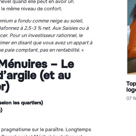
evel quand elle peut en avoir un
c le même niveau de confort.
remium a fondu comme neige au soleil
,
afonnez à 2,5-3 % net. Aux Saisies ou à
er. Pour un investisseur rationnel, le
 frimer en disant que vous avez un appart à
se paie comptant, pas en rentabilité.
»
 Ménuires – Le
’argile (et au
r)
Top
log
07 f
elon les quartiers)
)
u pragmatisme sur le paraître. Longtemps