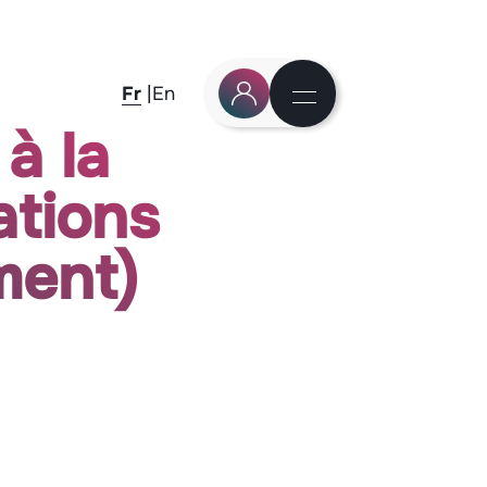
Fr
En
à la
ations
ment)