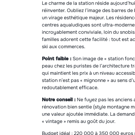
Le charme de la station réside aujourd’hu
réinventer. Oubliez l’image des barres de 
un virage esthétique majeur. Les résidence
centres aqualudiques sont ultra-modernes
incroyablement conviviale, loin du snobis
familles adorent cette facilité : tout est 
ski aux commerces.
Point faible :
Son image de « station foncti
peau chez les puristes de l’architecture t
qui maintient les prix à un niveau accessib
station n’est pas « mignonne » au sens d’un
redoutablement efficace.
Notre conseil :
Ne fuyez pas les anciens
rénovation bien sentie (style montagne m
une valeur ajoutée immédiate. La demande
« vintage » remis au goût du jour.
Budget idéal : 220 000 à 350 000 euros 