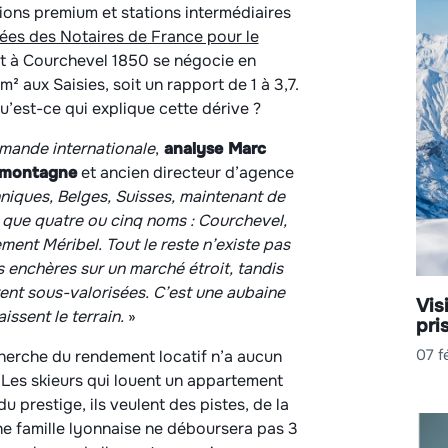
ations premium et stations intermédiaires
ées des Notaires de France pour le
t à Courchevel 1850 se négocie en
aux Saisies, soit un rapport de 1 à 3,7.
 Qu’est-ce qui explique cette dérive ?
emande internationale
,
analyse Marc
e montagne
et ancien directeur d’agence
niques, Belges, Suisses, maintenant de
 que quatre ou cinq noms : Courchevel,
ment Méribel. Tout le reste n’existe pas
les enchères sur un marché étroit, tandis
tent sous-valorisées. C’est une aubaine
Vis
issent le terrain.
»
pri
07 f
herche du rendement locatif n’a aucun
. Les skieurs qui louent un appartement
 prestige, ils veulent des pistes, de la
ne famille lyonnaise ne déboursera pas 3