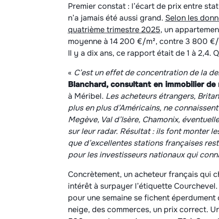
Premier constat : l’écart de prix entre st
n’a jamais été aussi grand.
Selon les donn
quatrième trimestre 2025
, un appartemen
moyenne à 14 200 €/m², contre 3 800 €/m² 
Il y a dix ans, ce rapport était de 1 à 2,4.
«
C’est un effet de concentration de la d
Blanchard, consultant en immobilier d
à Méribel.
Les acheteurs étrangers, Britan
plus en plus d’Américains, ne connaissent
Megève, Val d’Isère, Chamonix, éventuelle
sur leur radar. Résultat : ils font monter 
que d’excellentes stations françaises res
pour les investisseurs nationaux qui conna
Concrètement, un acheteur français qui c
intérêt à surpayer l’étiquette Courchevel
pour une semaine se fichent éperdument du
neige, des commerces, un prix correct. U