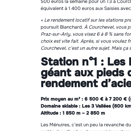
500 euros la semaine pour un T3 à Courch
équivalent à 1 400 euros aux Saisies ave
« Le rendement locatif sur les stations p
poursuit Blanchard.
À Courchevel, vous pl
Praz-sur-Arly, vous visez 6 à 8 % sans forc
choix est vite fait. Après, si vous voulez
Courchevel, c’est un autre sujet. Mais ça 
Station n°1 : Les
géant aux pieds d
rendement d’acie
Prix moyen au m² : 6 500 € à 7 200 € (s
Domaine skiable : Les 3 Vallées (600 km
Altitude : 1 850 m – 2 850 m
Les Ménuires, c’est un peu la revanche d