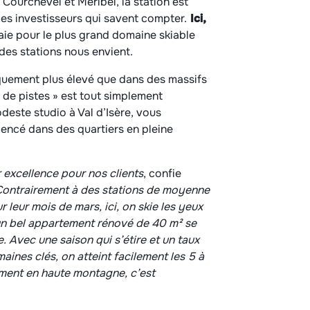
 Courchevel et Méribel, la station est
des investisseurs qui savent compter.
Ici,
aie pour le plus grand domaine skiable
des stations nous envient.
niquement plus élevé que dans des massifs
es de pistes » est tout simplement
deste studio à Val d’Isère, vous
gencé dans des quartiers en pleine
r excellence pour nos clients
, confie
ontrairement à des stations de moyenne
 leur mois de mars, ici, on skie les yeux
un bel appartement rénové de 40 m² se
. Avec une saison qui s’étire et un taux
aines clés, on atteint facilement les 5 à
ment en haute montagne, c’est