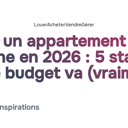
Louer
Acheter
Vendre
Gérer
 un appartement 
e en 2026 : 5 st
e budget va (vrai
n
Inspirations