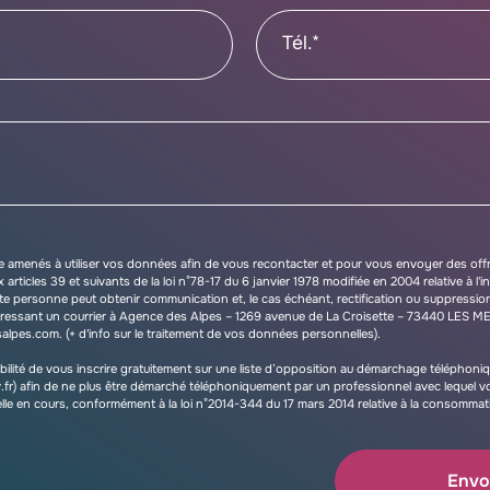
Tél.*
 amenés à utiliser vos données afin de vous recontacter et pour vous envoyer des off
ticles 39 et suivants de la loi n°78-17 du 6 janvier 1978 modifiée en 2004 relative à l'in
oute personne peut obtenir communication et, le cas échéant, rectification ou suppressio
ressant un courrier à Agence des Alpes – 1269 avenue de La Croisette – 73440 LES M
salpes.com.
(+ d'info sur le traitement de vos données personnelles).
bilité de vous inscrire gratuitement sur une liste d’opposition au démarchage télépho
fr) afin de ne plus être démarché téléphoniquement par un professionnel avec lequel 
elle en cours, conformément à la loi n°2014-344 du 17 mars 2014 relative à la consommat
Envo