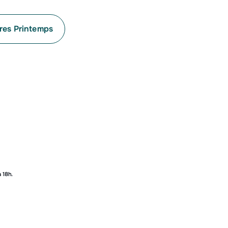
res Printemps
2h / 15h – 18h
au
– 12h
au numéro
à 18h.