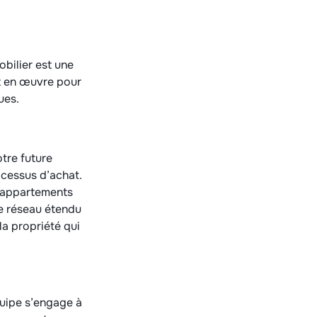
bilier est une
ut en œuvre pour
ues.
tre future
ocessus d’achat.
s appartements
re réseau étendu
a propriété qui
quipe s’engage à