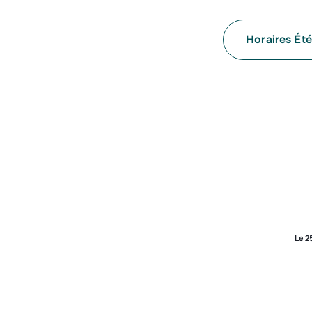
Horaires Été
Samedi
(perman
Dimanche
(per
Le 2