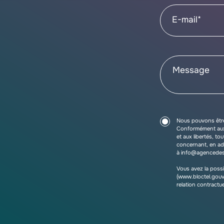
E-mail*
Nous pouvons être
Conformément aux ar
et aux libertés, t
concernant, en ad
à info@agencede
Vous avez la possi
(www.bloctel.gouv.
relation contractu