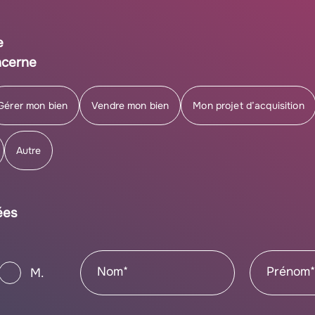
e
ncerne
Gérer mon bien
Vendre mon bien
Mon projet d’acquisition
Autre
ées
Nom*
Prénom
M.