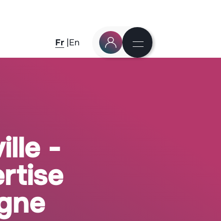
Fr
En
lle -
rtise
agne