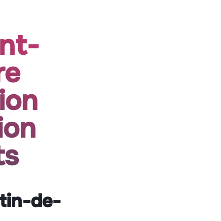
nt-
re
tion
ion
ts
tin-de-