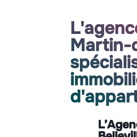
L'agenc
Martin-d
spéciali
immobili
d'appar
L’Agen
Bellevi