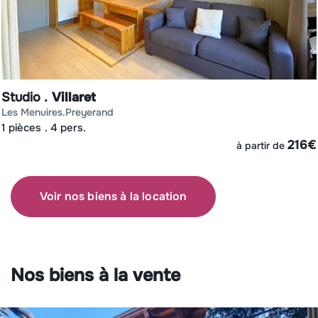
Studio
Villaret
les menuires
preyerand
1 pièces
4 pers.
€
216
€
à partir de
Voir nos biens à la location
Nos biens à la vente