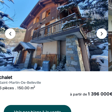
chalet
saint-martin-de-belleville
2
6 pièces
150.00 m
1 396 000
à partir de