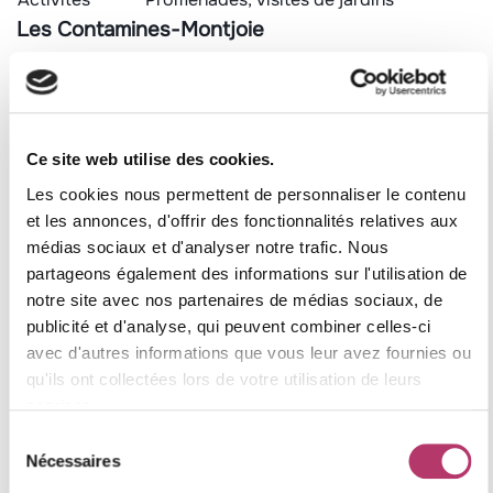
Les Contamines-Montjoie
Les Contamines-Montjoie est un village alpin qui séduit
par son ambiance chaleureuse et ses paysages
majestueux. Situé au pied du Mont Blanc, il est parfait
pour les amateurs de randonnée et de sports d’hiver. Le
Ce site web utilise des cookies.
village propose également de nombreux événements
Les cookies nous permettent de personnaliser le contenu
culturels tout au long de l’année, ce qui en fait une
et les annonces, d'offrir des fonctionnalités relatives aux
destination dynamique.
médias sociaux et d'analyser notre trafic. Nous
partageons également des informations sur l'utilisation de
Attrait
Détails
notre site avec nos partenaires de médias sociaux, de
Type de village
Alpin
publicité et d'analyse, qui peuvent combiner celles-ci
Altitude
1 164 m
avec d'autres informations que vous leur avez fournies ou
Activités
Ski, randonnée, festivals
qu'ils ont collectées lors de votre utilisation de leurs
Conflans
services.
Sélection
Conflans est un village historique situé à proximité de
Nécessaires
du
Albertville. Il offre des vues imprenables sur la vallée et
consentement