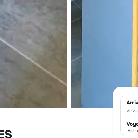
Arri
Voy
ES
Ajout