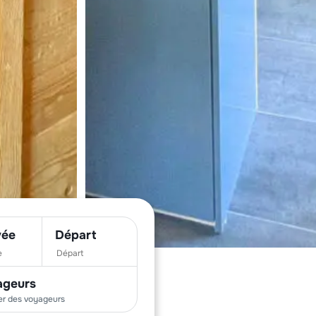
vée
Départ
ageurs
er des
voyageurs