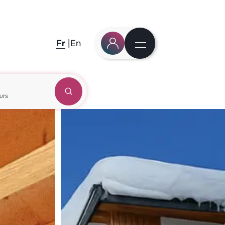
Fr
En
urs