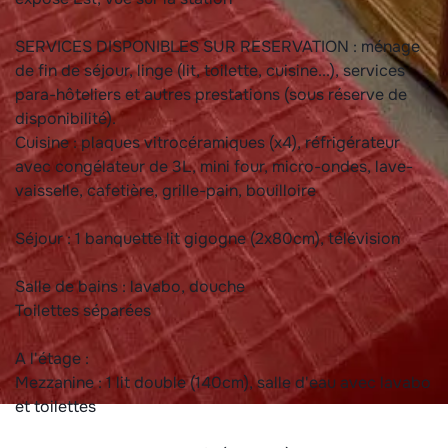
SERVICES DISPONIBLES SUR RESERVATION : ménage
de fin de séjour, linge (lit, toilette, cuisine...), services
para-hôteliers et autres prestations (sous réserve de
disponibilité).
Cuisine : plaques vitrocéramiques (x4), réfrigérateur
avec congélateur de 3L, mini four, micro-ondes, lave-
vaisselle, cafetière, grille-pain, bouilloire
Séjour : 1 banquette lit gigogne (2x80cm), télévision
Salle de bains : lavabo, douche
Toilettes séparées
A l'étage :
Mezzanine : 1 lit double (140cm), salle d'eau avec lavabo
et toilettes