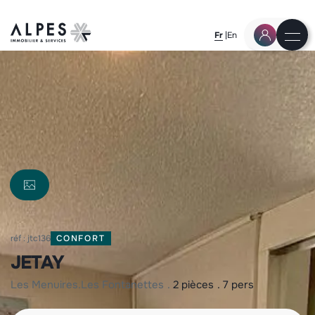
Fr
En
réf : jtc136
CONFORT
JETAY
les menuires
les fontanettes
2 pièces
7 pers