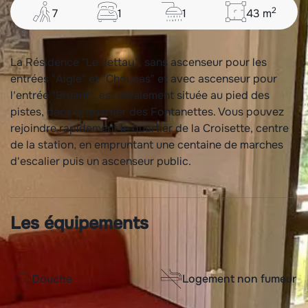
2
7
1
1
43
m
La Résidence "Le Jettay", sans ascenseur pour les
entrées "Aigle" et "Choucas" et avec ascenseur pour
l'entrée "Bruant", est idéalement située au pied des
pistes, dans le quartier des Fontanettes. Vous pouvez
rejoindre rapidement le quartier de la Croisette, centre
de la station, en empruntant une centaine de marches
d'escalier puis un ascenseur public.
Les équipements
Douche
Logement non fumeur