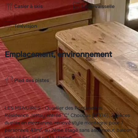
Casier à skis
Lave-vaisselle
Télévision
Emplacement, environnement
Pied des pistes
LES MENUIRES - Quartier des Fontanettes
Résidence Jettay entrée "C" Choucas (N°136), 2 pièces
duplex en mezzanine, rénové style montagne pour 7
personnes 43m², au 2ème étage sans ascenseur, balcon
exposé Est, vue sur la station