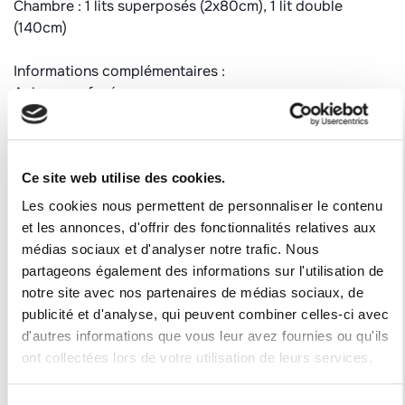
Chambre : 1 lits superposés (2x80cm), 1 lit double
(140cm)
Informations complémentaires :
Animaux refusés
Appartement non fumeur
Équipé de couettes 2 doubles, 1 simple et de
couvertures pour les autres lits simples
Ce site web utilise des cookies.
Casier à ski N°136
Les cookies nous permettent de personnaliser le contenu
Catégorie : CONFORT
et les annonces, d'offrir des fonctionnalités relatives aux
Label qualité station : 2 flocons "Argent"
médias sociaux et d'analyser notre trafic. Nous
partageons également des informations sur l'utilisation de
Numéro d'enregistrement
notre site avec nos partenaires de médias sociaux, de
73257002455DP
publicité et d'analyse, qui peuvent combiner celles-ci avec
d'autres informations que vous leur avez fournies ou qu'ils
ont collectées lors de votre utilisation de leurs services.
Où se situe le logement