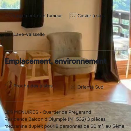
Logement non fumeur
Casier à skis
Lave-vaisselle
Emplacement, environnement
Proche des pistes
Orienté Sud
LES MENUIRES - Quartier de Preyerand
Résidence Balcon d'Olympie (N° 532) 3 pièces
mezzanine duplex pour 8 personnes de 60 m², au 5ème