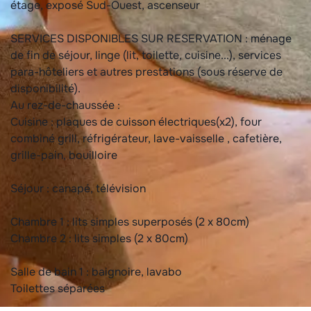
étage, exposé Sud-Ouest, ascenseur
SERVICES DISPONIBLES SUR RESERVATION : ménage
de fin de séjour, linge (lit, toilette, cuisine...), services
para-hôteliers et autres prestations (sous réserve de
disponibilité).
Au rez-de-chaussée :
Cuisine : plaques de cuisson électriques(x2), four
combiné grill, réfrigérateur, lave-vaisselle , cafetière,
grille-pain, bouilloire
Séjour : canapé, télévision
Chambre 1 : lits simples superposés (2 x 80cm)
Chambre 2 : lits simples (2 x 80cm)
Salle de bain 1 : baignoire, lavabo
Toilettes séparées