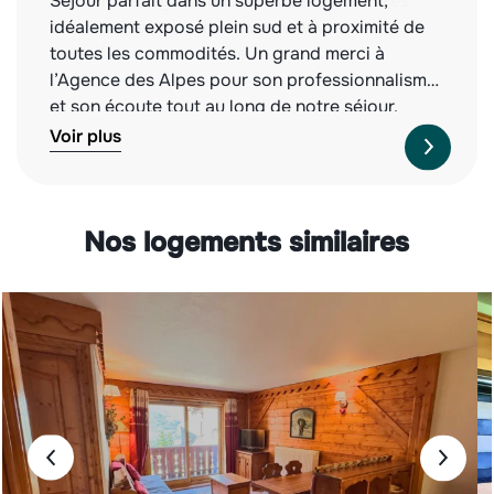
Séjour parfait dans un superbe logement,
idéalement exposé plein sud et à proximité de
toutes les commodités. Un grand merci à
l’Agence des Alpes pour son professionnalisme
et son écoute tout au long de notre séjour.
Nous recommandons vivement cette agence,
Voir plus
tant pour la qualité des biens proposés que
pour leur service irréprochable. À l’année
prochaine !
Nos logements similaires