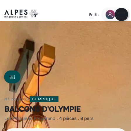
Fr
En
réf : bolymp532
CLASSIQUE
BALCONS D'OLYMPIE
les menuires
preyerand
4 pièces
8 pers