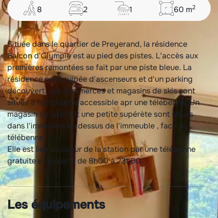
2
8
2
1
60
m
Située dans le quartier de Preyerand, la résidence
Balcon d'Olympie est au pied des pistes. L'accès aux
premières remontées se fait par une piste bleue. La
résidence est équipée d'ascenseurs et d'un parking
découvert. Les commerces et magasins de skis sont
situés à la croisette accessible apr une télébenne. Un
magasin de sport et une petite supérète sont situés
dans l'immeuble au dessus de l'immeuble , face au
télébenne.
Elle est liée au coeur de la station par une télébenne
gratuite et ouverte de 8h00 à 23h00.
Les équipements