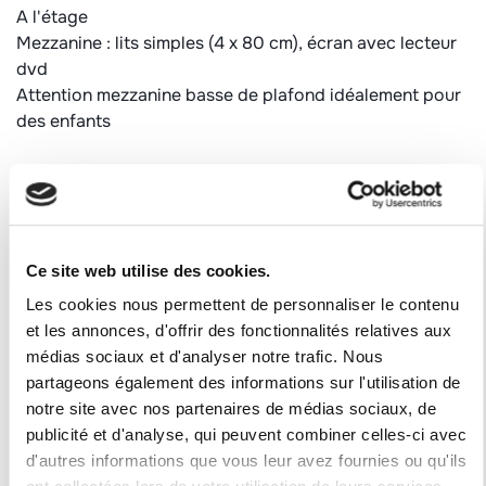
A l'étage
Mezzanine : lits simples (4 x 80 cm), écran avec lecteur
dvd
Attention mezzanine basse de plafond idéalement pour
des enfants
Informations complémentaires :
Appartement équipé de couettes et couvertures (1
double et 6 simples)
Animaux refusés
Ce site web utilise des cookies.
Appartement non fumeur
Casier à skis : situé dans la cave au niveau -1, casier
Les cookies nous permettent de personnaliser le contenu
n°532
et les annonces, d'offrir des fonctionnalités relatives aux
médias sociaux et d'analyser notre trafic. Nous
Catégorie : CLASSIQUE
partageons également des informations sur l'utilisation de
Label station : 2 flocons "Or"
notre site avec nos partenaires de médias sociaux, de
publicité et d'analyse, qui peuvent combiner celles-ci avec
Numéro d'enregistrement
d'autres informations que vous leur avez fournies ou qu'ils
73257005542SB