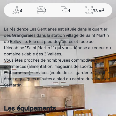
2
4
1
1
33
m
La résidence Les Gentianes est située dans le quartier
des Grangeraies dans la station village de Saint Martin
de Belleville. Elle est pied des pistes et face au
télécabine "Saint Martin 1" qui vous dépose au coeur du
domaine skiable des 3 Vallées.
Vous êtes proches de nombreuses commodités :
commerces (alimentation, magasins de sports,
restaurants...), services (école de ski, garderie...) tout en
étant à quelques minutes à pied du centre du village de
St Martin.
Les équipements