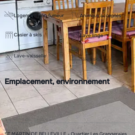
Logement non fumeur
Animaux acceptés
Casier à skis
Lave linge
Lave-vaisselle
Télévision
Emplacement, environnement
Pied des pistes
Orienté Sud
ST MARTIN DE BELLEVILLE - Quartier Les Grangeraies