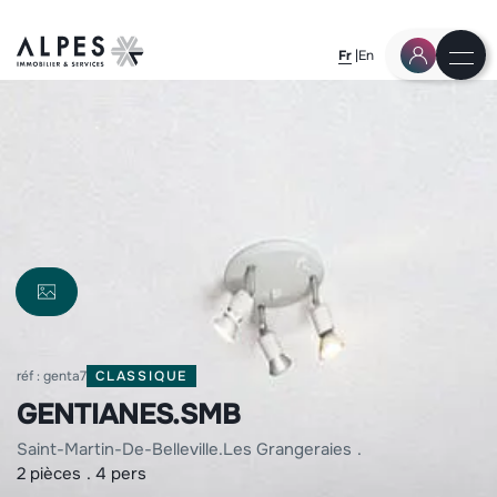
Fr
En
réf : genta7
CLASSIQUE
GENTIANES.SMB
saint-martin-de-belleville
les grangeraies
2 pièces
4 pers