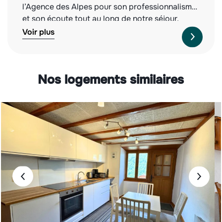
l’Agence des Alpes pour son professionnalisme
et son écoute tout au long de notre séjour.
Nous recommandons vivement cette agence,
Voir plus
tant pour la qualité des biens proposés que
pour leur service irréprochable. À l’année
prochaine !
Nos logements similaires