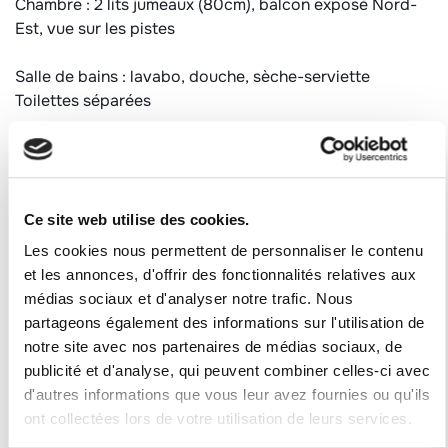
Chambre : 2 lits jumeaux (80cm), balcon exposé Nord-
Est, vue sur les pistes
Salle de bains : lavabo, douche, sèche-serviette
Toilettes séparées
Informations complémentaires :
Appartement non fumeur
Equipé de 4 couettes simples et de couvertures
Casier à skis au niveau -1 depuis l'entrée principale
Ce site web utilise des cookies.
Animaux autorisés : 25€ /animal /semaine
Les cookies nous permettent de personnaliser le contenu
et les annonces, d'offrir des fonctionnalités relatives aux
Catégorie : CLASSIQUE
médias sociaux et d'analyser notre trafic. Nous
Label qualité station : 2 flocons "Bronze"
partageons également des informations sur l'utilisation de
notre site avec nos partenaires de médias sociaux, de
Numéro d'enregistrement
publicité et d'analyse, qui peuvent combiner celles-ci avec
73257000589DP
d'autres informations que vous leur avez fournies ou qu'ils
ont collectées lors de votre utilisation de leurs services.