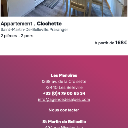
Appartement
Clochette
saint-martin-de-belleville
praranger
2 pièces
2 pers.
€
168
€
à partir de
Les Menuires
1269 av. de la Croisette
73440 Les Belleville
+33 (0)4 79 00 65 34
info@agencedesalpes.com
Nous contacter
St Martin de Belleville
494 rue Nicolas Jay