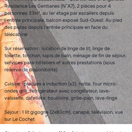
Résidence Les Gentianes (N°A7), 2 pièces pour 4
personnes 33m², au 1er étage par escaliers depuis
l'entrée principale, balcon exposé Sud-Ouest. Au pied
des pistes depuis l'entrée principale en face du
télécabine
Sur réservation : location de linge de lit, linge de
toilette, torchon, tapis de bain, ménage de fin de séjour,
services para-hôteliers et autres prestations (sous
réserve de disponibilité)
Cuisine : plaques à induction (x3), hotte, four micro-
ondes grill, réfrigérateur avec congélateur, lave-
vaisselle, cafetière, bouilloire, grille-pain, lave-linge
Séjour : 1 lit gigogne (2x80cm), canapé, télévision, vue
sur Le Cochet