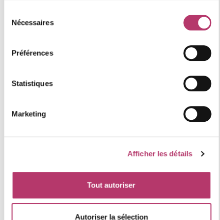
Où se situe le logement
Sélection
Nécessaires
du
consentement
+
Préférences
−
Statistiques
Marketing
Afficher les détails
Tout autoriser
Autoriser la sélection