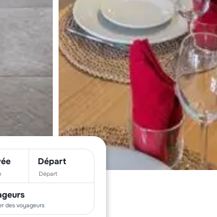
vée
Départ
ageurs
er des
voyageurs