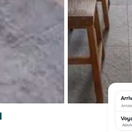
Arri
Voy
Ajout