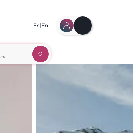
Fr
En
urs