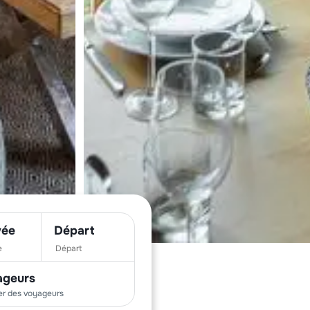
vée
Départ
ageurs
er des
voyageurs