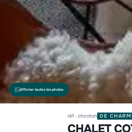
Afficher toutes les photos
DE CHARM
réf : chcoton
CHALET C