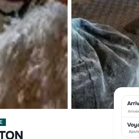
Arri
E
Voy
OTON
Ajout