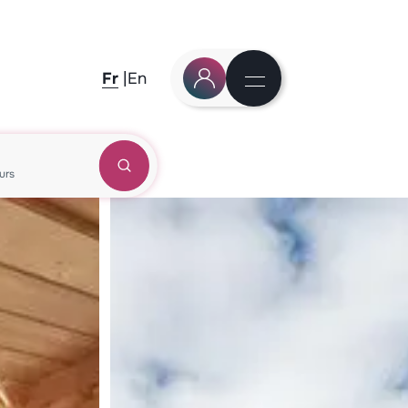
Fr
En
urs