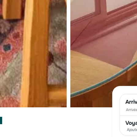
Arri
Voy
Ajout