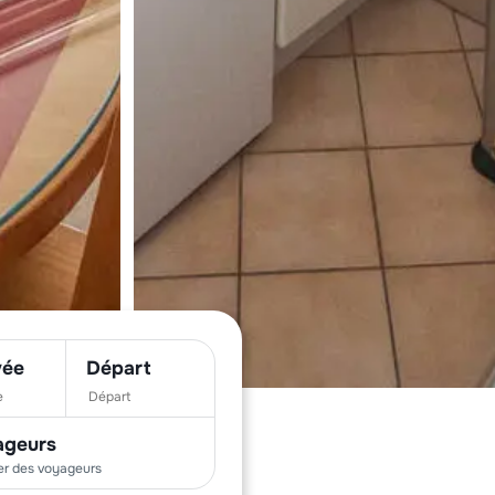
vée
Départ
ageurs
er des
voyageurs