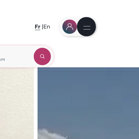
Fr
En
urs