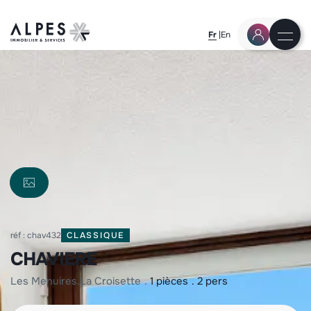
Fr
En
réf : chav432
CLASSIQUE
CHAVIERE
les menuires
la croisette
1 pièces
2 pers