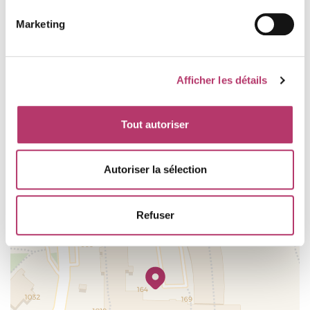
Numéro d'enregistrement
Marketing
73257005208AK
Afficher les détails
Où se situe le logement
Tout autoriser
+
Autoriser la sélection
−
Refuser