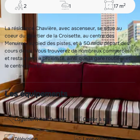
2
2
1
17
m
La résidence Chavière, avec ascenseur, se situe au
coeur du quartier de la Croisette, au centre des
Menuires, au pied des pistes, et à 50 m du départ des
cours de ski. Vous trouverez de nombreux commerces
et restaurants à proximité, ainsi que la gare routière et
le centre sportif.
Les équipements
Logement non fumeur
Casier à skis
Télévision
Lave-vaisselle