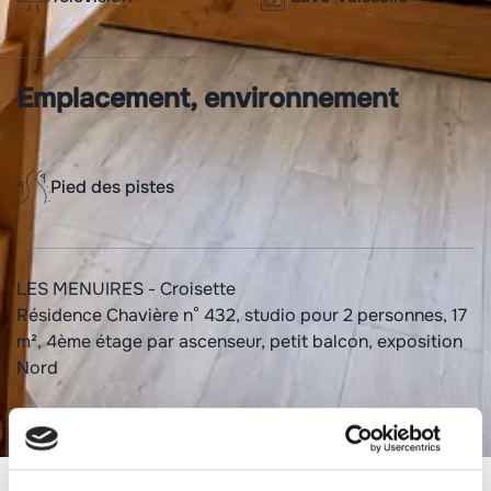
Emplacement, environnement
Pied des pistes
LES MENUIRES - Croisette
Résidence Chavière n° 432, studio pour 2 personnes, 17
m², 4ème étage par ascenseur, petit balcon, exposition
Nord
SERVICES DISPONIBLES SUR RESERVATION : ménage
de fin de séjour, linge (lit, toilette, cuisine...), services
para-hôteliers et autres prestations (sous réserve de