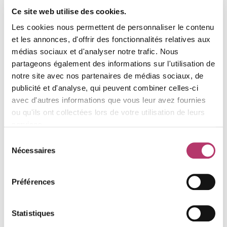
disponibilité).
Ce site web utilise des cookies.
Cuisine : plaques de cuisson induction (x2), micro-
ondes, four traditionnel, réfrigérateur, bouilloire,
Les cookies nous permettent de personnaliser le contenu
cafetière (Senseo), appareil à raclette (6pers.), grille
et les annonces, d'offrir des fonctionnalités relatives aux
pain, lave vaisselle 45cm
médias sociaux et d'analyser notre trafic. Nous
partageons également des informations sur l'utilisation de
Séjour : 1 banquette gigogne ( 2x 80cmx190cm) ,
notre site avec nos partenaires de médias sociaux, de
télévision
publicité et d'analyse, qui peuvent combiner celles-ci
avec d'autres informations que vous leur avez fournies
Salle de bain : lavabo, baignoire, toilettes
ou qu'ils ont collectées lors de votre utilisation de leurs
services.
Informations complémentaires :
Sélection
Appartement équipé de 4 couvertures petit modele
Nécessaires
du
Appartement non fumeur
consentement
Animaux refusés
Préférences
Casier à ski
Catégorie : CLASSIQUE
Statistiques
Label qualité station : 1 flocon "Bronze"