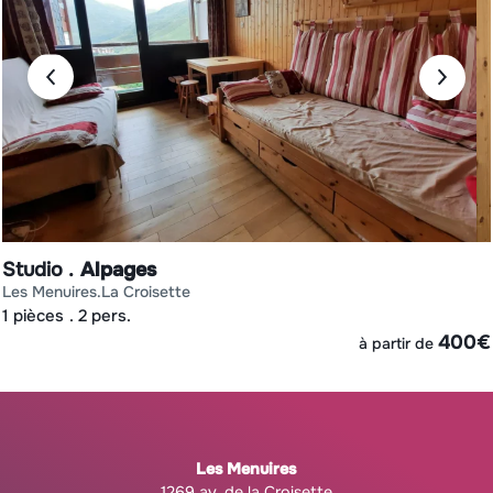
Studio
Alpages
les menuires
la croisette
1 pièces
2 pers.
€
400
€
à partir de
Les Menuires
1269 av. de la Croisette