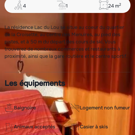
2
4
1
24
m
La résidence Lac du Lou se situe au coeur du quartier
de la Croisette, au centre des Menuires, au pied des
pistes, et à 50 m du départ des cours de ski. Vous
trouverez de nombreux commerces et restaurants à
proximité, ainsi que la gare routière et le centre sportif.
Les équipements
Baignoire
Logement non fumeur
Animaux acceptés
Casier à skis