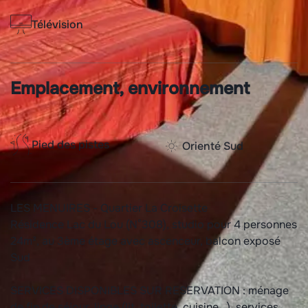
Télévision
Emplacement, environnement
Pied des pistes
Orienté Sud
LES MENUIRES - Quartier La Croisette
Résidence Lac du Lou (N°308), studio pour 4 personnes
24m², au 3ème étage avec ascenceur, balcon exposé
Sud
SERVICES DISPONIBLES SUR RESERVATION : ménage
de fin de séjour, linge (lit, toilette, cuisine...), services