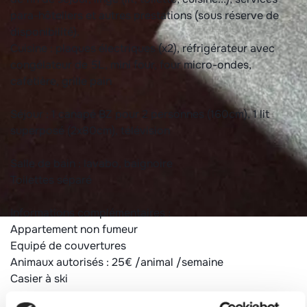
para-hôteliers et autres prestations (sous réserve de
disponibilité).
Cuisine : plaques électriques (x2), réfrigérateur avec
congélateur de 5L, mini four, four micro-ondes,
cafetière, grille pain
Séjour : 1 canapé BZ pour 2 personnes (160cm), 1 lit
superposé (2x80cm), télévision
Salle de bain : lavabo, baignoire
Toilettes séparé
Informations complémentaires :
Appartement non fumeur
Equipé de couvertures
Animaux autorisés : 25€ /animal /semaine
Casier à ski