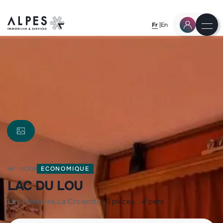
Fr
En
réf : ldl308
ECONOMIQUE
LAC DU LOU
les menuires
la croisette
1 pièces
4 pers