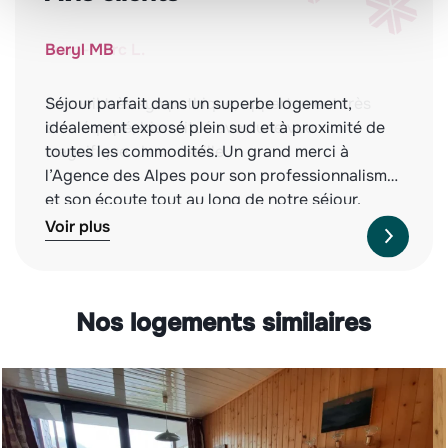
Beryl MB
Séjour parfait dans un superbe logement,
idéalement exposé plein sud et à proximité de
toutes les commodités. Un grand merci à
l’Agence des Alpes pour son professionnalisme
et son écoute tout au long de notre séjour.
Nous recommandons vivement cette agence,
Voir plus
tant pour la qualité des biens proposés que
pour leur service irréprochable. À l’année
prochaine !
Nos logements similaires