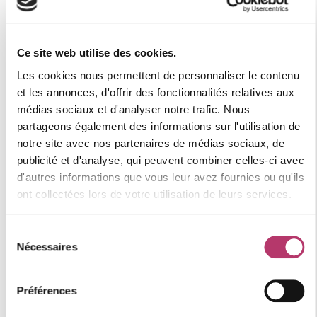
Catégorie : ECONOMIQUE
Label qualité station : 1 flocon "Bronze"
Numéro d'enregistrement
Ce site web utilise des cookies.
73257005794SM
Les cookies nous permettent de personnaliser le contenu
et les annonces, d'offrir des fonctionnalités relatives aux
médias sociaux et d'analyser notre trafic. Nous
partageons également des informations sur l'utilisation de
Où se situe le logement
notre site avec nos partenaires de médias sociaux, de
publicité et d'analyse, qui peuvent combiner celles-ci avec
d'autres informations que vous leur avez fournies ou qu'ils
+
ont collectées lors de votre utilisation de leurs services.
−
Sélection
Nécessaires
du
consentement
Préférences