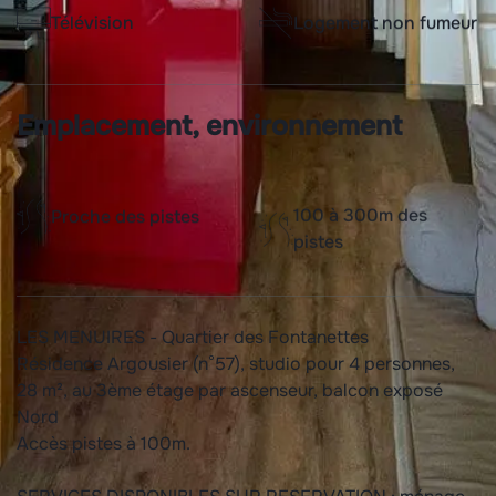
Télévision
Logement non fumeur
Emplacement, environnement
100 à 300m des
Proche des pistes
pistes
LES MENUIRES - Quartier des Fontanettes
Résidence Argousier (n°57), studio pour 4 personnes,
28 m², au 3ème étage par ascenseur, balcon exposé
Nord
Accès pistes à 100m.