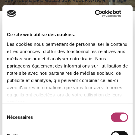
SERVICES DISPONIBLES SUR RESERVATION : ménage
de fin de séjour, linge (lit, toilette, cuisine...), services
para-hôteliers et autres prestations (sous réserve de
disponibilité).
Cuisine ouverte sur le séjour : plaques vitrocéramique
Ce site web utilise des cookies.
(x2), hotte, mini four, micro-ondes, réfrigérateur, mini
lave-vaisselle, cafetière, bouilloire, grille-pain
Les cookies nous permettent de personnaliser le contenu
et les annonces, d'offrir des fonctionnalités relatives aux
Séjour : canapé, télévision
médias sociaux et d'analyser notre trafic. Nous
partageons également des informations sur l'utilisation de
Salle de bains : lavabo, baignoire, toilettes séparées
notre site avec nos partenaires de médias sociaux, de
publicité et d'analyse, qui peuvent combiner celles-ci
Mezzanine : accès par escalier étroit et raide (peu
avec d'autres informations que vous leur avez fournies
adapté aux jeunes enfants et personnes ayant des
ou qu'ils ont collectées lors de votre utilisation de leurs
difficultés à monter un ecalier) : un lit superposé double
services.
(2 couchages doubles), 2 lits simples
Sélection
Nécessaires
du
Informations complémentaires :
consentement
Appartement non fumeur