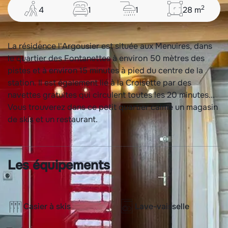
2
4
1
1
28
m
La résidence l'Argousier est située aux Menuires, dans
le quartier des Fontanettes à environ 50 mètres des
pistes et à environ 15 minutes à pied du centre de la
station. Il est également lié à la Croisette par des
navettes gratuites qui circulent toutes les 20 minutes...
Vous trouverez dans ce petit quartier calme un magasin
de skis et un restaurant.
Les équipements
Casier à skis
Lave-vaisselle