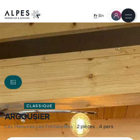
Fr
En
réf : argo57
CLASSIQUE
ARGOUSIER
les menuires
les fontanettes
2 pièces
4 pers