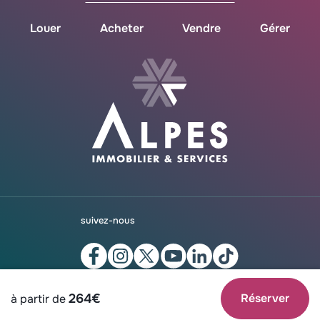
Louer
Acheter
Vendre
Gérer
suivez-nous
264
€
Réserver
à partir de
©AgenceDesAlpes 2026 site by
Merci
/
CGV
Mentions légales &
honoraires
Données personnelles & cookies