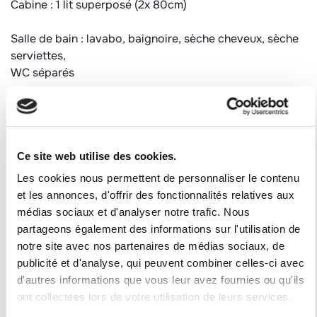
Cabine : 1 lit superposé (2x 80cm)
Salle de bain : lavabo, baignoire, sèche cheveux, sèche
serviettes,
WC séparés
Informations complémentaires :
Animaux refusés
Appartement non fumeur
Ce site web utilise des cookies.
Equipé de couvertures
Casier à ski au 1er étage fermé. Accès avec unen badge
Les cookies nous permettent de personnaliser le contenu
et les annonces, d'offrir des fonctionnalités relatives aux
Catégorie : ECONOMIQUE
médias sociaux et d'analyser notre trafic. Nous
Label qualité station : 1 flocon "Bronze"
partageons également des informations sur l'utilisation de
notre site avec nos partenaires de médias sociaux, de
Numéro d'enregistrement
publicité et d'analyse, qui peuvent combiner celles-ci avec
73257002295MX
d'autres informations que vous leur avez fournies ou qu'ils
ont collectées lors de votre utilisation de leurs services.