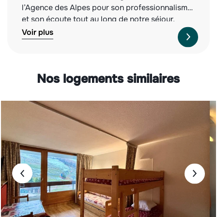
l’Agence des Alpes pour son professionnalisme
et son écoute tout au long de notre séjour.
Nous recommandons vivement cette agence,
Voir plus
tant pour la qualité des biens proposés que
pour leur service irréprochable. À l’année
prochaine !
Nos logements similaires