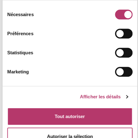
Où se situe le logement
Sélection
Nécessaires
du
consentement
+
Préférences
−
Statistiques
Marketing
Afficher les détails
Tout autoriser
Autoriser la sélection