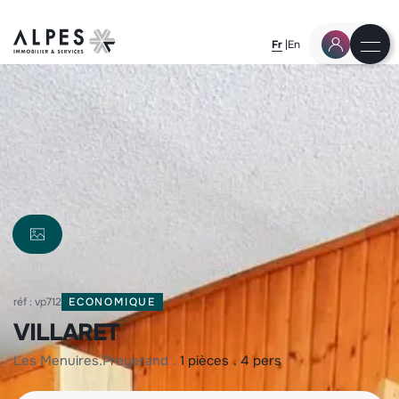
Fr
En
réf : vp712
ECONOMIQUE
VILLARET
les menuires
preyerand
1 pièces
4 pers