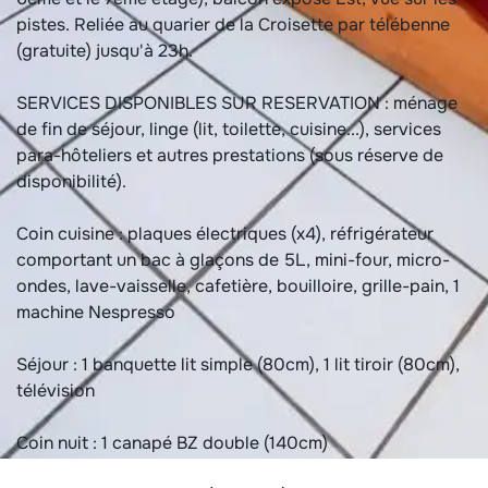
pistes. Reliée au quarier de la Croisette par télébenne
(gratuite) jusqu'à 23h.
SERVICES DISPONIBLES SUR RESERVATION : ménage
de fin de séjour, linge (lit, toilette, cuisine...), services
para-hôteliers et autres prestations (sous réserve de
disponibilité).
Coin cuisine : plaques électriques (x4), réfrigérateur
comportant un bac à glaçons de 5L, mini-four, micro-
ondes, lave-vaisselle, cafetière, bouilloire, grille-pain, 1
machine Nespresso
Séjour : 1 banquette lit simple (80cm), 1 lit tiroir (80cm),
télévision
Coin nuit : 1 canapé BZ double (140cm)