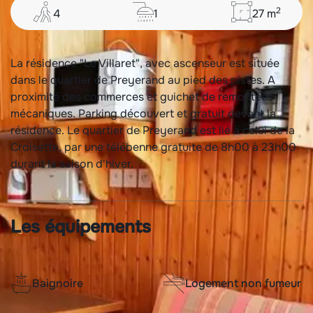
2
4
1
27
m
La résidence "Le Villaret", avec ascenseur est située
dans le quartier de Preyerand au pied des pistes. A
proximité des commerces et guichet de remontées
mécaniques. Parking découvert et gratuit devant la
résidence. Le quartier de Preyerand est lié à celui de la
Croisette, par une télébenne gratuite de 8h00 à 23h00
durant la saison d'hiver.
Les équipements
Baignoire
Logement non fumeur