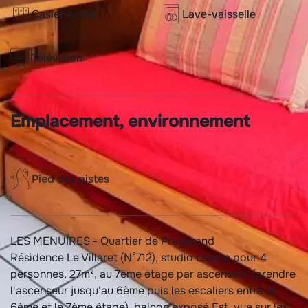
Casier à skis
Lave-vaisselle
Télévision
Emplacement, environnement
Pied des pistes
LES MENUIRES - Quartier de Preyerand
Résidence Le Villaret (N°712), studio cabine pour 4
personnes, 27m², au 7ème étage par ascenseur (prendre
l'ascenseur jusqu'au 6ème puis les escaliers entre le
6ème et le 7ème étage), balcon exposé Est, vue sur les