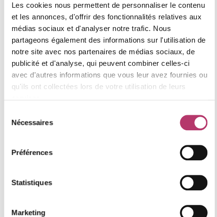
Les cookies nous permettent de personnaliser le contenu
et les annonces, d'offrir des fonctionnalités relatives aux
Un logement touristique accueille des familles avec
médias sociaux et d'analyser notre trafic. Nous
enfants, des personnes âgées, des groupes d’amis. Il
partageons également des informations sur l'utilisation de
est de plus en plus pertinent d’anticiper ces profils dans
notre site avec nos partenaires de médias sociaux, de
l’équipement sanitaire :
barre d’appui discrète
dans la
publicité et d'analyse, qui peuvent combiner celles-ci
douche (qui se fond désormais dans le décor plutôt que
avec d'autres informations que vous leur avez fournies ou
de signaler une adaptation),
miroir avec éclairage
qu'ils ont collectées lors de votre utilisation de leurs
intégré
(pratique pour tout le monde et apprécié dans
services.
les annonces photos),
double vasque
dans les
appartements de 6 personnes et plus.
Sélection
Nécessaires
du
Ce n’est pas une question de règlementation, c’est une
consentement
question de
diversité de clientèle capturée
.
Préférences
Faire appel à un bon professionnel
: pas une évidence mais une
Statistiques
condition
Rénover les sanitaires d’un logement en location, c’est
Marketing