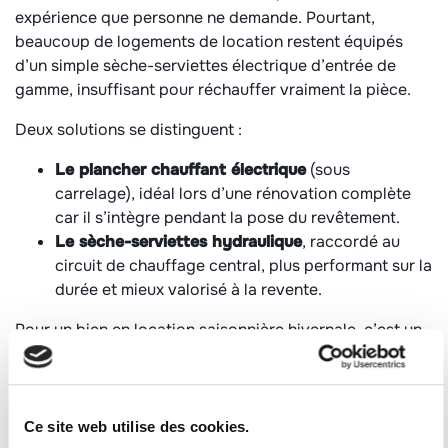
expérience que personne ne demande. Pourtant,
beaucoup de logements de location restent équipés
d’un simple sèche-serviettes électrique d’entrée de
gamme, insuffisant pour réchauffer vraiment la pièce.
Deux solutions se distinguent :
Le plancher chauffant électrique
(sous
carrelage), idéal lors d’une rénovation complète
car il s’intègre pendant la pose du revêtement.
Le sèche-serviettes hydraulique
, raccordé au
circuit de chauffage central, plus performant sur la
durée et mieux valorisé à la revente.
Pour un bien en location saisonnière hivernale, c’est un
argument fort qui mérite d’apparaître dans le descriptif
de l’annonce.
Accessibilité et praticité : penser à
Ce site web utilise des cookies.
tous les profils de locataires