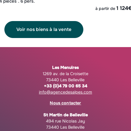
4 pièces
6 pers.
1 124
à partir de
Voir nos biens à la vente
Les Menuires
1269 av. de la Croisette
73440 Les Belleville
+33 (0)4 79 00 65 34
info@agencedesalpes.com
Nous contacter
St Martin de Belleville
494 rue Nicolas Jay
73440 Les Belleville