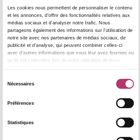
Les cookies nous permettent de personnaliser le contenu
et les annonces, d'offrir des fonctionnalités relatives aux
médias sociaux et d'analyser notre trafic. Nous
partageons également des informations sur l'utilisation de
notre site avec nos partenaires de médias sociaux, de
publicité et d'analyse, qui peuvent combiner celles-ci
avec d'autres informations que vous leur avez fournies ou
qu'ils ont collectées lors de votre utilisation de leurs
services.
Sélection
Nécessaires
du
consentement
Préférences
Des services immobiliers complets
et personnalisés
Statistiques
Gestion locative en station de ski