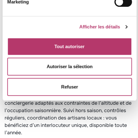
Marketing
Nous assurons la gestion locative complète de votre
bien, de la mise en location à la restitution après séjour.
Cela inclut la commercialisation, l’accueil des locataires,
Afficher les détails
la coordination des prestations de ménage et de linge,
ainsi que le suivi des éventuelles interventions
techniques. L’objectif est double : sécuriser vos revenus
Tout autoriser
locatifs et préserver la qualité de votre logement dans
le temps.
Autoriser la sélection
Conciergerie
et services aux propriétaires
Refuser
Parce qu’un bien en station nécessite une attention
particulière, nous proposons des services de
conciergerie adaptés aux contraintes de l’altitude et de
l’occupation saisonnière. Suivi hors saison, contrôles
réguliers, coordination des artisans locaux : vous
bénéficiez d’un interlocuteur unique, disponible toute
l’année.