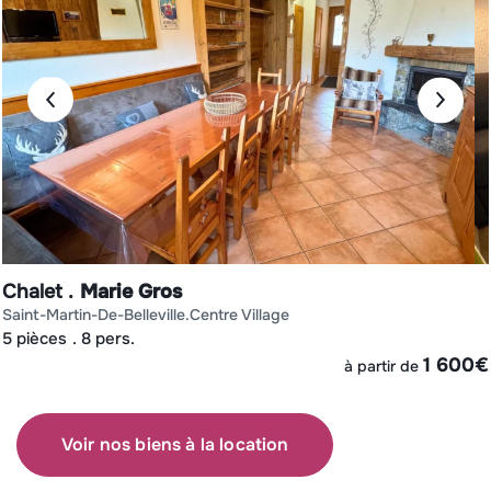
Chalet
Marie Gros
saint-martin-de-belleville
centre village
5 pièces
8 pers.
€
1 600
€
à partir de
Voir nos biens à la location