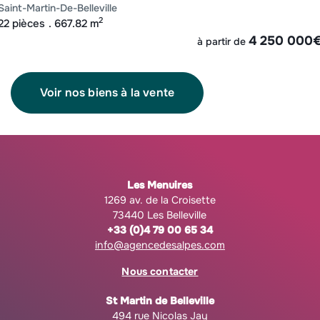
saint-martin-de-belleville
2
22 pièces
667.82 m
4 250 000
à partir de
Voir nos biens à la vente
Les Menuires
1269 av. de la Croisette
73440 Les Belleville
+33 (0)4 79 00 65 34
info@agencedesalpes.com
Nous contacter
St Martin de Belleville
494 rue Nicolas Jay