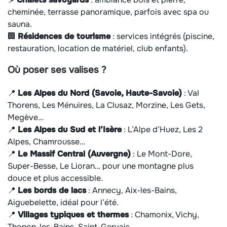
cheminée, terrasse panoramique, parfois avec spa ou
sauna.
🏢
Résidences de tourisme
: services intégrés (piscine,
restauration, location de matériel, club enfants).
Où poser ses valises ?
📍
Les Alpes du Nord (Savoie, Haute-Savoie)
: Val
Thorens, Les Ménuires, La Clusaz, Morzine, Les Gets,
Megève…
📍
Les Alpes du Sud et l’Isère
: L’Alpe d’Huez, Les 2
Alpes, Chamrousse…
📍
Le Massif Central (Auvergne)
: Le Mont-Dore,
Super-Besse, Le Lioran… pour une montagne plus
douce et plus accessible.
📍
Les bords de lacs
: Annecy, Aix-les-Bains,
Aiguebelette, idéal pour l’été.
📍
Villages typiques et thermes
: Chamonix, Vichy,
Thonon-les-Bains, Saint-Gervais…