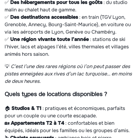
✅
Des hébergements pour tous les goûts
: du studio
malin au chalet haut de gamme.
✅
Des destinations accessibles
: en train (TGV Lyon,
Grenoble, Annecy, Bourg-Saint-Maurice), en voiture ou
via les aéroports de Lyon, Genève ou Chambéry.
✅
Une région vivante toute l’année
: stations de ski
l’hiver, lacs et alpages l’été, villes thermales et villages
animés hors saison.
💡
C’est l’une des rares régions où l’on peut passer des
pistes enneigées aux rives d’un lac turquoise… en moins
de deux heures.
Quels types de locations disponibles ?
🏠
Studios & T1
: pratiques et économiques, parfaits
pour un couple ou une courte escapade.
🏡
Appartements T2 à T4
: confortables et bien
équipés, idéals pour les familles ou les groupes d’amis.
⛷️
Chalets savoyards
: ambiance bois et pierre,