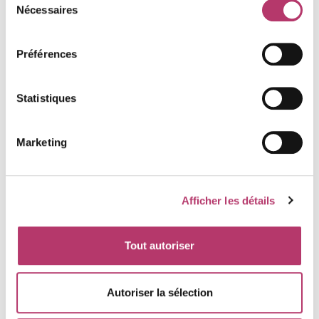
Nécessaires
du
consentement
Préférences
Appartement
Argentiere
Statistiques
les menuires
les cotes d'or
2 pièces
6 pers.
268
€
à partir de
Marketing
Afficher les détails
Tout autoriser
Autoriser la sélection