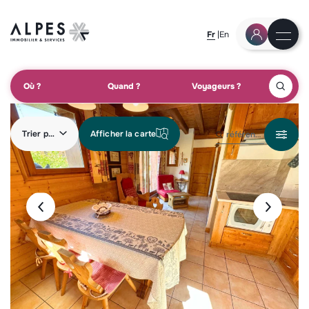
Fr
En
Où ?
Quand ?
Voyageurs ?
Trier par
Afficher la carte
référence