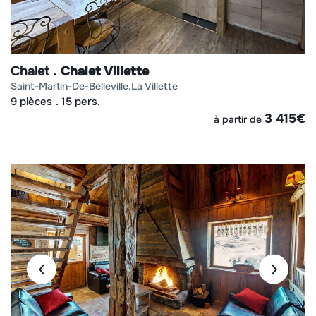
Chalet
Chalet Villette
saint-martin-de-belleville
la villette
9 pièces
15 pers.
3 415
€
à partir de