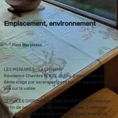
Emplacement, environnement
Pied des pistes
LES MENUIRES - La Croisette
Résidence Chavière N°632, studio, 2 personnes, 18 m²,
6ème étage par ascenseur, petit balcon exposé Nord,
vue sur la vallée
SERVICES DISPONIBLES SUR RESERVATION : ménage
de fin de séjour, linge (lit, toilette, cuisine...), services
para-hôteliers et autres prestations (sous réserve de