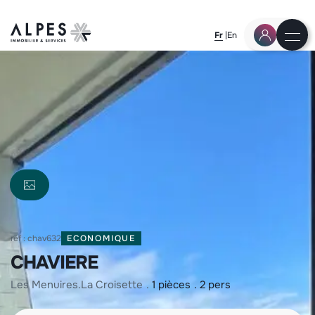
Fr
En
réf : chav632
ECONOMIQUE
CHAVIERE
les menuires
la croisette
1 pièces
2 pers