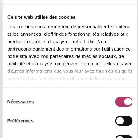
Numéro d'enregistrement
Ce site web utilise des cookies.
73257005226AV
Les cookies nous permettent de personnaliser le contenu
et les annonces, d'offrir des fonctionnalités relatives aux
médias sociaux et d'analyser notre trafic. Nous
Où se situe le logement
partageons également des informations sur l'utilisation de
notre site avec nos partenaires de médias sociaux, de
publicité et d'analyse, qui peuvent combiner celles-ci avec
+
d'autres informations que vous leur avez fournies ou qu'ils
−
ont collectées lors de votre utilisation de leurs services.
Sélection
Nécessaires
du
consentement
Préférences