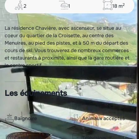
2
2
1
18
m
La résidence Chavière, avec ascenseur, se situe au
coeur du quartier de la Croisette, au centre des
Menuires, au pied des pistes, et à 50 m du départ des
cours de ski. Vous trouverez de nombreux commerces
et restaurants à proximité, ainsi que la gare routière et
le centre sportif.
Les équipements
Baignoire
Animaux acceptés
Casier à skis
Télévision