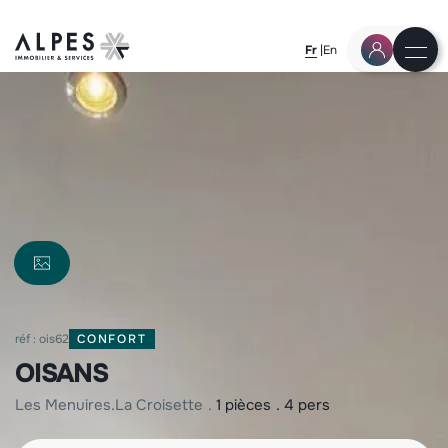
Fr
En
réf : ois62
CONFORT
OISANS
les menuires
la croisette
1 pièces
4 pers