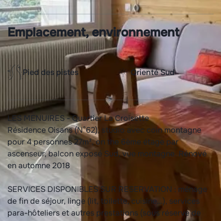
Emplacement, environnement
Pied des pistes
Orienté Sud
LES MENUIRES - Quartier La Croisette
Résidence Oisans (N°62), studio avec coin montagne
pour 4 personnes 27m², on the 6ème étage par
ascenseur, balcon exposé Sud, vue montagne. Rénové
en automne 2018
SERVICES DISPONIBLES SUR RESERVATION : ménage
de fin de séjour, linge (lit, toilette, cuisine...), services
para-hôteliers et autres prestations (sous réserve de