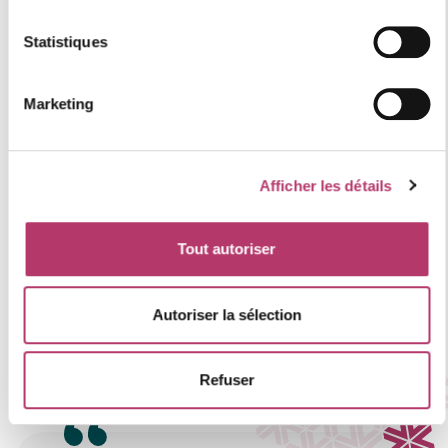
Statistiques
Marketing
Afficher les détails
Tout autoriser
Leaflet
Les informations sur les risques auxquels ce bien est
Autoriser la sélection
exposé sont disponibles sur le site
Géorisques
https://www.georisques.gouv.fr
.
Refuser