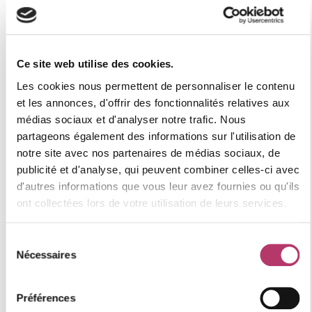
Catégorie : CONFORT
Label qualité station : 3 flocons "Argent"
Ce site web utilise des cookies.
Numéro d'enregistrement
Les cookies nous permettent de personnaliser le contenu
73257003888AK
et les annonces, d'offrir des fonctionnalités relatives aux
médias sociaux et d'analyser notre trafic. Nous
partageons également des informations sur l'utilisation de
Où se situe le logement
notre site avec nos partenaires de médias sociaux, de
publicité et d'analyse, qui peuvent combiner celles-ci avec
d'autres informations que vous leur avez fournies ou qu'ils
ont collectées lors de votre utilisation de leurs services.
+
−
Sélection
Nécessaires
du
consentement
Préférences