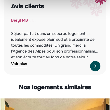
Avis clients
Beryl MB
Séjour parfait dans un superbe logement,
idéalement exposé plein sud et à proximité de
toutes les commodités. Un grand merci à
l’Agence des Alpes pour son professionnalisme
et son écoute tout au long de notre séjour.
Nous recommandons vivement cette agence,
Voir plus
tant pour la qualité des biens proposés que
pour leur service irréprochable. À l’année
prochaine !
Nos logements similaires