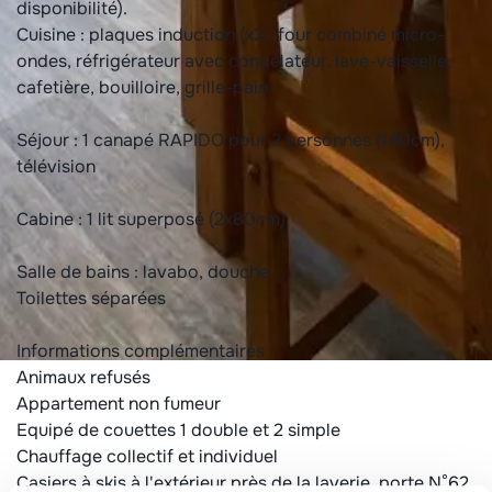
disponibilité).
Cuisine : plaques induction (x2), four combiné micro-
ondes, réfrigérateur avec congélateur, lave-vaisselle,
cafetière, bouilloire, grille-pain
Séjour : 1 canapé RAPIDO pour 2 personnes (140cm),
télévision
Cabine : 1 lit superposé (2x80cm)
Salle de bains : lavabo, douche
Toilettes séparées
Informations complémentaires :
Animaux refusés
Appartement non fumeur
Equipé de couettes 1 double et 2 simple
Chauffage collectif et individuel
Casiers à skis à l'extérieur près de la laverie, porte N°62