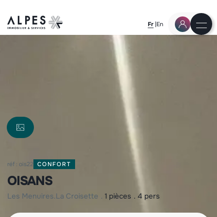
Fr
En
réf : ois22
CONFORT
OISANS
les menuires
la croisette
1 pièces
4 pers