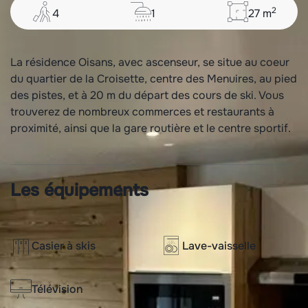
2
4
1
27
m
La résidence Oisans, avec ascenseur, se situe au coeur
du quartier de la Croisette, centre des Menuires, au pied
des pistes, et à 20 m du départ des cours de ski. Vous
trouverez de nombreux commerces et restaurants à
proximité, ainsi que la gare routière et le centre sportif.
Les équipements
Casier à skis
Lave-vaisselle
Télévision