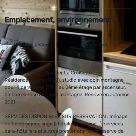
Emplacement, environnement
Pied des pistes
Orienté Sud
LES MENUIRES - Quartier La Croisette
Résidence Oisans (N°22), studio avec coin montagne
pour 4 personnes 27m², au 2ème étage par ascenseur,
balcon exposé Sud, vue montagne. Rénové en automne
2021
SERVICES DISPONIBLES SUR RESERVATION : ménage
de fin de séjour, linge (lit, toilette, cuisine...), services
para-hôteliers et autres prestations (sous réserve de