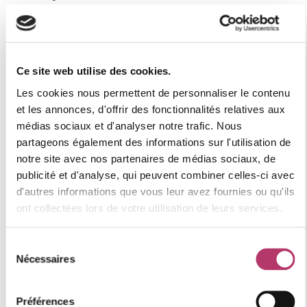
Casiers à skis à l'extérieur près de la laverie, porte N°22
Catégorie : CONFORT
Label qualité station : 3 flocons "Or"
Ce site web utilise des cookies.
Numéro d'enregistrement
Les cookies nous permettent de personnaliser le contenu
73257003903MX
et les annonces, d'offrir des fonctionnalités relatives aux
médias sociaux et d'analyser notre trafic. Nous
partageons également des informations sur l'utilisation de
notre site avec nos partenaires de médias sociaux, de
Où se situe le logement
publicité et d'analyse, qui peuvent combiner celles-ci avec
d'autres informations que vous leur avez fournies ou qu'ils
ont collectées lors de votre utilisation de leurs services.
+
−
Sélection
Nécessaires
du
consentement
Préférences