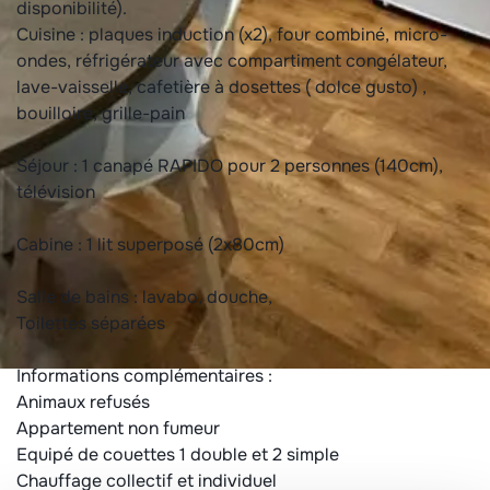
disponibilité).
Cuisine : plaques induction (x2), four combiné, micro-
ondes, réfrigérateur avec compartiment congélateur,
lave-vaisselle, cafetière à dosettes ( dolce gusto) ,
bouilloire, grille-pain
Séjour : 1 canapé RAPIDO pour 2 personnes (140cm),
télévision
Cabine : 1 lit superposé (2x80cm)
Salle de bains : lavabo, douche,
Toilettes séparées
Informations complémentaires :
Animaux refusés
Appartement non fumeur
Equipé de couettes 1 double et 2 simple
Chauffage collectif et individuel