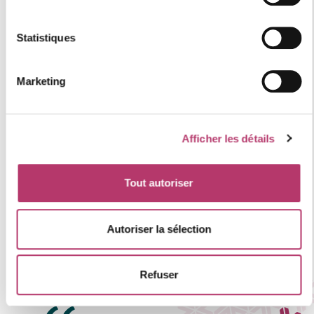
Statistiques
Marketing
Afficher les détails
Tout autoriser
Leaflet
Les informations sur les risques auxquels ce bien est
Autoriser la sélection
exposé sont disponibles sur le site
Géorisques
https://www.georisques.gouv.fr
.
Refuser