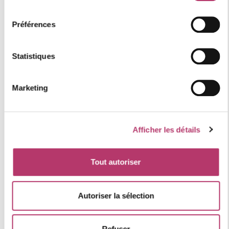
−
consentement
Préférences
Statistiques
Marketing
Afficher les détails
Tout autoriser
Autoriser la sélection
Leaflet
Les informations sur les risques auxquels ce bien est
Refuser