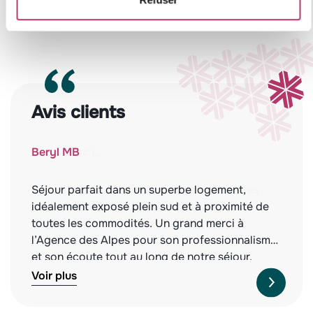
exposé sont disponibles sur le site
Géorisques
https://www.georisques.gouv.fr
.
Avis clients
Beryl MB
Séjour parfait dans un superbe logement,
idéalement exposé plein sud et à proximité de
toutes les commodités. Un grand merci à
l’Agence des Alpes pour son professionnalisme
et son écoute tout au long de notre séjour.
Nous recommandons vivement cette agence,
Voir plus
tant pour la qualité des biens proposés que
pour leur service irréprochable. À l’année