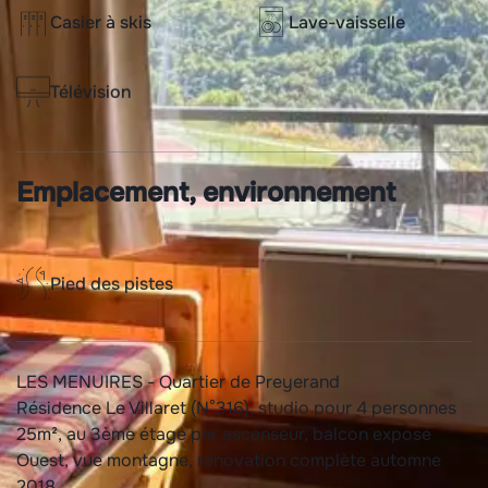
Casier à skis
Lave-vaisselle
Télévision
Emplacement, environnement
Pied des pistes
LES MENUIRES - Quartier de Preyerand
Résidence Le Villaret (N°316), studio pour 4 personnes
25m², au 3ème étage par ascenseur, balcon exposé
Ouest, vue montagne, rénovation complète automne
2018.