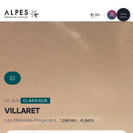
Fr
En
réf : vp316
CLASSIQUE
VILLARET
les menuires
preyerand
1 pièces
4 pers