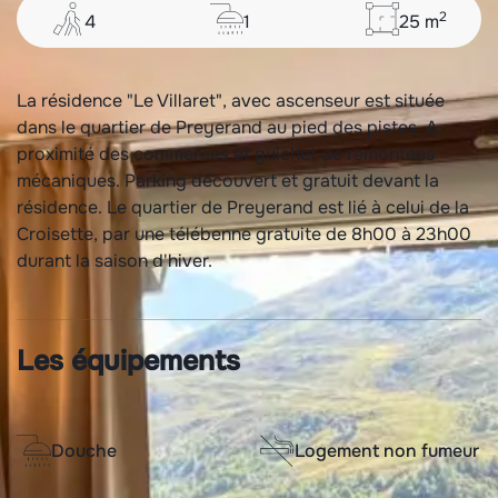
2
4
1
25
m
La résidence "Le Villaret", avec ascenseur est située
dans le quartier de Preyerand au pied des pistes. A
proximité des commerces et guichet de remontées
mécaniques. Parking découvert et gratuit devant la
résidence. Le quartier de Preyerand est lié à celui de la
Croisette, par une télébenne gratuite de 8h00 à 23h00
durant la saison d'hiver.
Les équipements
Douche
Logement non fumeur