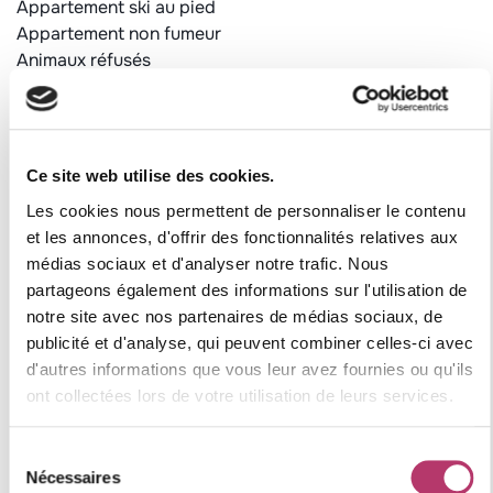
Appartement ski au pied
Appartement non fumeur
Animaux réfusés
Equipé de couettes
Chauffage collectif et individuel
Casier à ski au 1er étage (accès avec un badge)
Ce site web utilise des cookies.
Catégorie : CLASSIQUE
Les cookies nous permettent de personnaliser le contenu
Label qualité station : 2 flocons "Argent"
et les annonces, d'offrir des fonctionnalités relatives aux
Numéro d'enregistrement
médias sociaux et d'analyser notre trafic. Nous
partageons également des informations sur l'utilisation de
73257002953DP
notre site avec nos partenaires de médias sociaux, de
publicité et d'analyse, qui peuvent combiner celles-ci avec
d'autres informations que vous leur avez fournies ou qu'ils
Où se situe le logement
ont collectées lors de votre utilisation de leurs services.
Sélection
+
Nécessaires
du