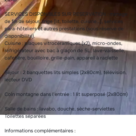
SERVICES DISPONIBLES SUR RESERVATION : ménage
de fin de séjour, linge (lit, toilette, cuisine...), services
para-hôteliers et autres prestations (sous réserve de
disponibilité).
Cuisine : plaques vitrocéramiques (x2), micro-ondes,
réfrigérateur avec bac à glaçon de 5L, lave-vaisselle,
cafetière, bouilloire, grille-pain, appareil à raclette
Séjour : 2 banquettes lits simples (2x80cm), télévision,
lecteur DVD
Coin montagne dans l'entrée : 1 lit superposé (2x80cm)
Salle de bains : lavabo, douche, sèche-serviettes
Toilettes séparées
Informations complémentaires :