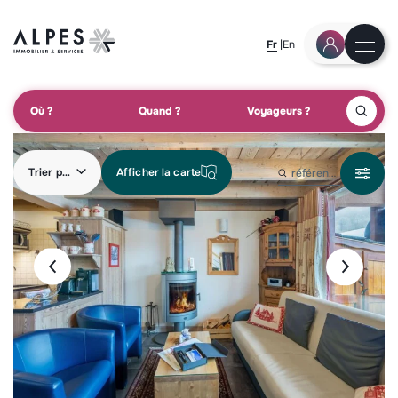
Fr
En
Où ?
Quand ?
Voyageurs ?
Trier par
Afficher la carte
référence