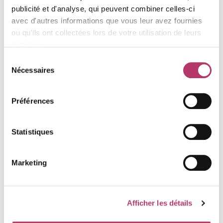
publicité et d'analyse, qui peuvent combiner celles-ci
avec d'autres informations que vous leur avez fournies
ou qu'ils ont collectées lors de votre utilisation de leurs
services.
Appartement
Residence Le Cheval Noir - C -
Sélection
saint-martin-de-belleville
la villette
Nécessaires
du
5 pièces
10 pers.
consentement
3 900
€
à partir de
Préférences
Statistiques
Marketing
Afficher les détails