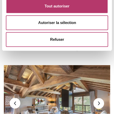
Tout autoriser
Autoriser la sélection
Chalet
Chalet Imladris
saint-martin-de-belleville
villarencel
Refuser
8 pièces
14 pers.
13 000
€
à partir de